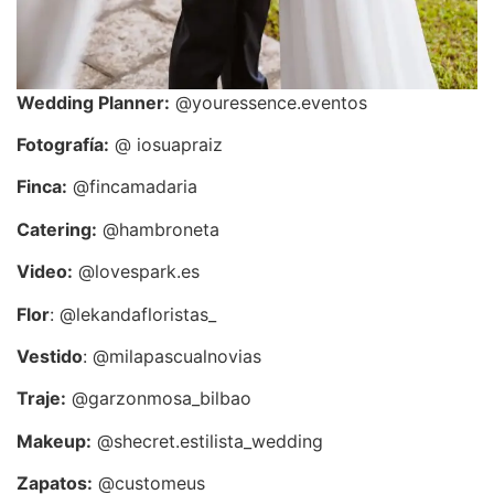
Wedding Planner:
@youressence.eventos
Fotografía:
@ iosuapraiz
Finca:
@fincamadaria
Catering:
@hambroneta
Video:
@lovespark.es
Flor
: @lekandafloristas_
Vestido
: @milapascualnovias
Traje:
@garzonmosa_bilbao
Makeup:
@shecret.estilista_wedding
Zapatos:
@customeus